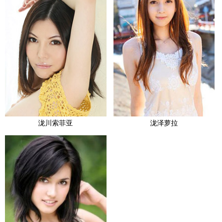
泷川索菲亚
泷泽萝拉