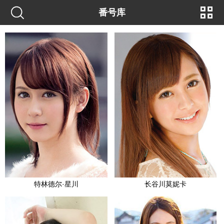
番号库
特林德尔·星川
长谷川莫妮卡