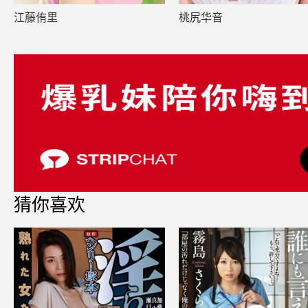
江藤侑里
桃尻华音
猜你喜欢