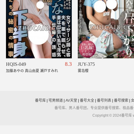
8.3
HQIS-049
JUY-375
加藤あやの 真山由夏 瀬戸すみれ
雾岛樱
番号库
|
宅男频道
|
AV天堂
|
番号大全
|
番号列表
|
番号搜索
|
番号库、男人番号团，专业提供番号搜索、极品番
Copyright © 2024番号库 ww