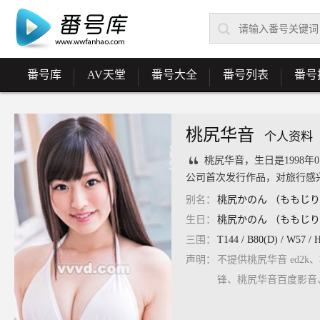
番号库
AV天堂
番号大全
番号列表
番号
桃尻华音
个人资料
桃尻华音，生日是1998年0
公司首次发行作品，对旅行感
别名：
桃尻かのん （ももじりかのん 
生日：
桃尻かのん （ももじりかのん 
三围：
T144 / B80(D) / W57 / H
声明：
不提供桃尻华音 ed2k
锋、桃尻华音百度影音