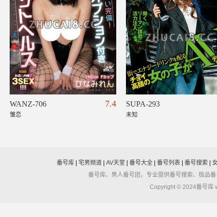
7.4
WANZ-706
SUPA-293
雏恋
未知
番号库
|
宅男频道
|
AV天堂
|
番号大全
|
番号列表
|
番号搜索
|
番号库、男人番号团，专业提供番号搜索、极品番
Copyright © 2024番号库 ww