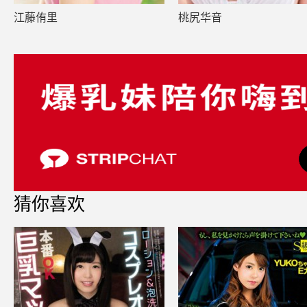
江藤侑里
桃尻华音
猜你喜欢