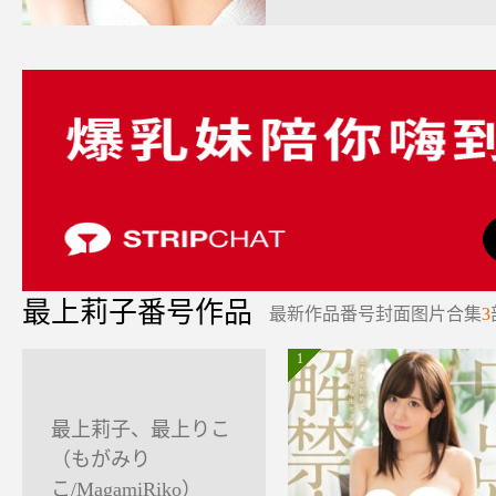
最上莉子番号作品
最新作品番号封面图片合集
3
1
最上莉子、最上りこ
（もがみり
こ/MagamiRiko）