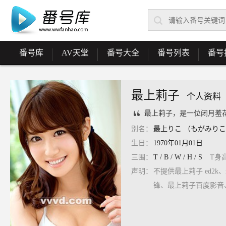
番号库
AV天堂
番号大全
番号列表
番号
最上莉子
个人资料
最上莉子，是一位闭月羞花的
别名：
最上りこ （もがみりこ / M
生日：
1970年01月01日
三围：
T / B / W / H / S
T身
声明：
不提供最上莉子 ed2k
锋、最上莉子百度影音